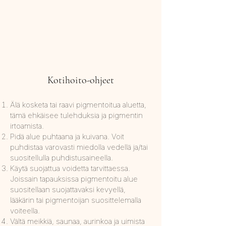
Kotihoito-ohjeet
Älä kosketa tai raavi pigmentoitua aluetta,
tämä ehkäisee tulehduksia ja pigmentin
irtoamista.
Pidä alue puhtaana ja kuivana. Voit
puhdistaa varovasti miedolla vedellä ja/tai
suositellulla puhdistusaineella.
Käytä suojattua voidetta tarvittaessa.
Joissain tapauksissa pigmentoitu alue
suositellaan suojattavaksi kevyellä,
lääkärin tai pigmentoijan suosittelemalla
voiteella.
Vältä meikkiä, saunaa, aurinkoa ja uimista