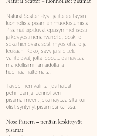
Natural Scatter – luonnolliset pisamat
Natural Scatter -tyyli jäljittelee täysin
luonnollista pisamien muodostumista.
Pisamat sijoittuvat epäsymmetrisesti
ja kevyesti nenänvarrelle, poskille
sekä hienovaraisesti myös otsalle ja
leukaan. Koko, sävy ja sijoittelu
vaihtelevat, jotta lopputulos näyttää
mahdollisimman aidolta ja
huomaamattomalta.
Täydellinen valinta, jos haluat
pehmeän ja luonnollisen
pisamailmeen, joka näyttää siltä kuin
olisit syntynyt pisamiesi kanssa.
Nose Pattern – nenään keskittyvät
pisamat