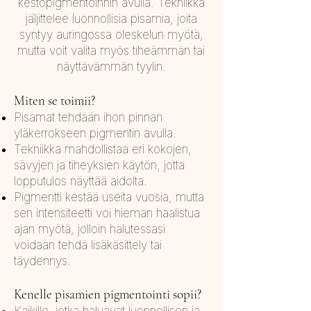
kestopigmentoinnin avulla. Tekniikka
jäljittelee luonnollisia pisamia, joita
syntyy auringossa oleskelun myötä,
mutta voit valita myös tiheämmän tai
näyttävämmän tyylin.
Miten se toimii?
Pisamat tehdään ihon pinnan
yläkerrokseen pigmentin avulla.
Tekniikka mahdollistaa eri kokojen,
sävyjen ja tiheyksien käytön, jotta
lopputulos näyttää aidolta.
Pigmentti kestää useita vuosia, mutta
sen intensiteetti voi hieman haalistua
ajan myötä, jolloin halutessasi
voidaan tehdä lisäkäsittely tai
täydennys.
Kenelle pisamien pigmentointi sopii?