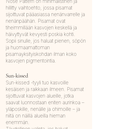
Nose Pattern on minimalistinen ja
hillitty vaihtoehto, jossa pisamat
sijoittuvat pääasiassa nenänvarrelle ja
nenänpäähän. Pisamat ovat
tiheimmillään kasvojen keskellä ja
häivyttyvät kevyesti poskia kohti.
Sopii sinulle, jos haluat pienen, söpön
ja huomaamattoman
pisamayksityiskohdan ilman koko
kasvojen pigmentointia.
Sun-kissed
Sun-kissed -tyyli tuo kasvoille
kesäisen ja raikkaan ilmeen. Pisamat
sijoittuvat kasvojen alueille, jotka
saavat luonnostaan eniten aurinkoa –
yläposkille, nenälle ja ohimoille – ja
niitä on näillä alueilla hieman
enemmän.