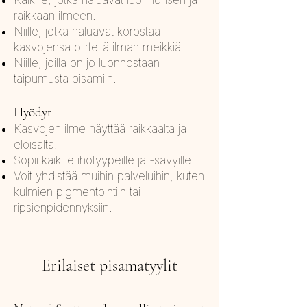
Kaikille, jotka haluavat luonnollisen ja
raikkaan ilmeen.
Niille, jotka haluavat korostaa
kasvojensa piirteitä ilman meikkiä.
Niille, joilla on jo luonnostaan
taipumusta pisamiin.
Hyödyt
Kasvojen ilme näyttää raikkaalta ja
eloisalta.
Sopii kaikille ihotyypeille ja -sävyille.
Voit yhdistää muihin palveluihin, kuten
kulmien pigmentointiin tai
ripsienpidennyksiin.
Erilaiset pisamatyylit