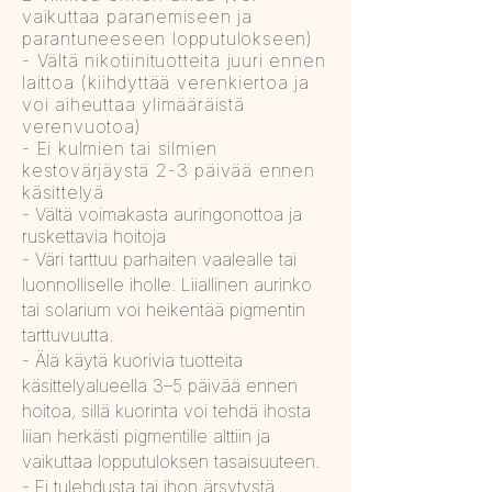
vaikuttaa paranemiseen ja
parantuneeseen lopputulokseen)
- Vältä nikotiinituotteita juuri ennen
laittoa (kiihdyttää verenkiertoa ja
voi aiheuttaa ylimääräistä
verenvuotoa)
- Ei kulmien tai silmien
kestovärjäystä 2-3 päivää ennen
käsittelyä
- Vältä voimakasta auringonottoa ja
ruskettavia hoitoja
- Väri tarttuu parhaiten vaalealle tai
luonnolliselle iholle. Liiallinen aurinko
tai solarium voi heikentää pigmentin
tarttuvuutta.
- Älä käytä kuorivia tuotteita
käsittelyalueella 3–5 päivää ennen
hoitoa, sillä kuorinta voi tehdä ihosta
liian herkästi pigmentille alttiin ja
vaikuttaa lopputuloksen tasaisuuteen.
- Ei tulehdusta tai ihon ärsytystä