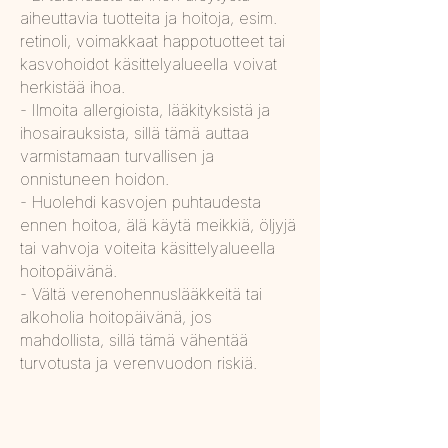
aiheuttavia tuotteita ja hoitoja, esim.
retinoli, voimakkaat happotuotteet tai
kasvohoidot käsittelyalueella voivat
herkistää ihoa.
- Ilmoita allergioista, lääkityksistä ja
ihosairauksista, sillä tämä auttaa
varmistamaan turvallisen ja
onnistuneen hoidon.
- Huolehdi kasvojen puhtaudesta
ennen hoitoa, älä käytä meikkiä, öljyjä
tai vahvoja voiteita käsittelyalueella
hoitopäivänä.
- Vältä verenohennuslääkkeitä tai
alkoholia hoitopäivänä, jos
mahdollista, sillä tämä vähentää
turvotusta ja verenvuodon riskiä.