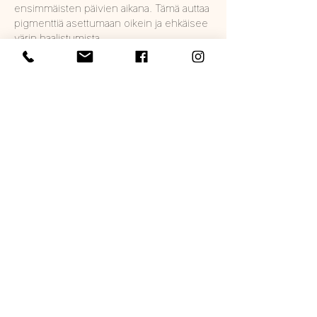
ensimmäisten päivien aikana. Tämä auttaa
pigmenttiä asettumaan oikein ja ehkäisee
värin haalistumista.
Seuraa ohjeita tarkasti ja sovi tarvittaessa
lisäkäsittely. Täydennyskerta varmistaa,
että pisamat ovat juuri halutun näköiset ja
kestävät pitkään.
Pisamien paranemisprosessi
Pisamien pigmentointi tehdään ihon pinnan
yläkerrokseen, joten paraneminen etenee
vaiheittain:
Ensimmäiset päivät
Iho saattaa olla hieman punainen tai
herkkä käsittelyalueella.
Pisamat näyttävät aluksi tummemmilta
kuin lopullinen sävy.
1–2 viikon aikana
Iho alkaa kuoriutua kevyesti, ja pigmentti