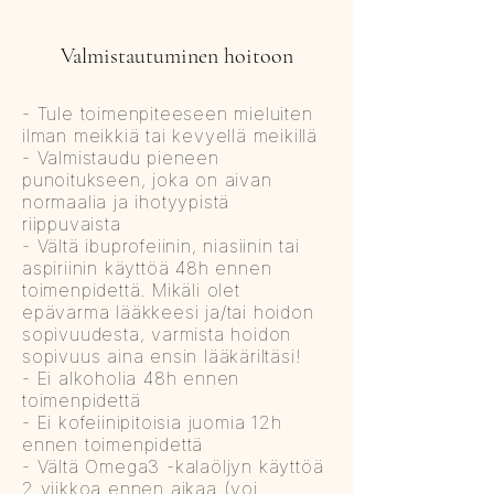
Valmistautuminen hoitoon
- Tule toimenpiteeseen mieluiten
ilman meikkiä tai kevyellä meikillä
- Valmistaudu pieneen
punoitukseen, joka on aivan
normaalia ja ihotyypistä
riippuvaista
- Vältä ibuprofeiinin, niasiinin tai
aspiriinin käyttöä 48h ennen
toimenpidettä. Mikäli olet
epävarma lääkkeesi ja/tai hoidon
sopivuudesta, varmista hoidon
sopivuus aina ensin lääkäriltäsi!
- Ei alkoholia 48h ennen
toimenpidettä
- Ei kofeiinipitoisia juomia 12h
ennen toimenpidettä
- Vältä Omega3 -kalaöljyn käyttöä
2 viikkoa ennen aikaa (voi